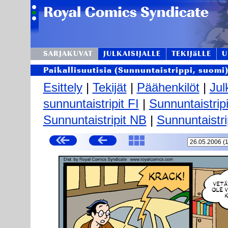
SARJAKUVAT
JULKAISIJALLE
TEKIJäLLE
U
Paikallisuutisia (Sunnuntaistrippi, suomi
Esittely
|
Tekijät
|
Päähenkilöt
|
Jul
sunnuntaistripit FI
|
Sunnuntaistrip
Sunnuntaistripit NB
|
Sunnuntaistri