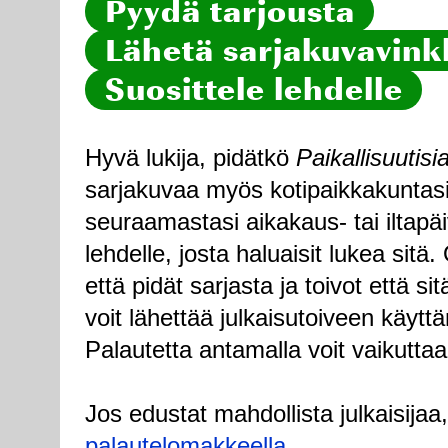
Pyydä tarjousta
Lähetä sarjakuvavinkk
Suosittele lehdelle
Hyvä lukija, pidätkö
Paikallisuutisi
sarjakuvaa myös kotipaikkakuntasi
seuraamastasi aikakaus- tai iltapä
lehdelle, josta haluaisit lukea sitä
että pidät sarjasta ja toivot että sitä
voit lähettää julkaisutoiveen käytt
Palautetta antamalla voit vaikuttaa
Jos edustat mahdollista julkaisijaa
palautelomakkeella
.