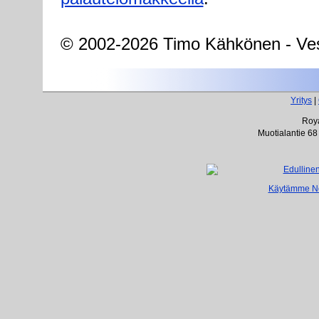
© 2002-2026 Timo Kähkönen - Ves
Yritys
|
Roya
Muotialantie 68
Käytämme Net