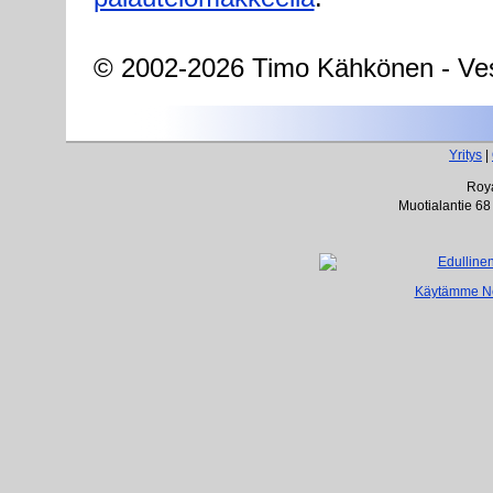
© 2002-2026 Timo Kähkönen - Ves
Yritys
|
Roya
Muotialantie 68
Käytämme Net