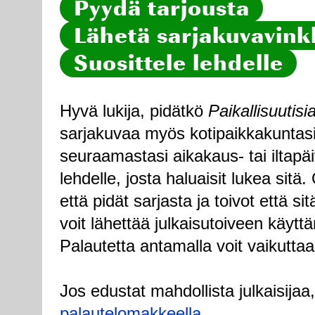
Pyydä tarjousta
Lähetä sarjakuvavinkk
Suosittele lehdelle
Hyvä lukija, pidätkö
Paikallisuutisi
sarjakuvaa myös kotipaikkakuntasi
seuraamastasi aikakaus- tai iltapä
lehdelle, josta haluaisit lukea sitä
että pidät sarjasta ja toivot että sitä
voit lähettää julkaisutoiveen käytt
Palautetta antamalla voit vaikuttaa
Jos edustat mahdollista julkaisijaa
palautelomakkeella
.