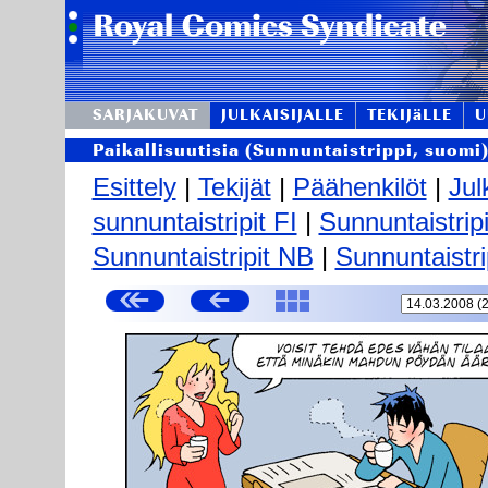
SARJAKUVAT
JULKAISIJALLE
TEKIJäLLE
U
Paikallisuutisia (Sunnuntaistrippi, suomi
Esittely
|
Tekijät
|
Päähenkilöt
|
Jul
sunnuntaistripit FI
|
Sunnuntaistrip
Sunnuntaistripit NB
|
Sunnuntaistri