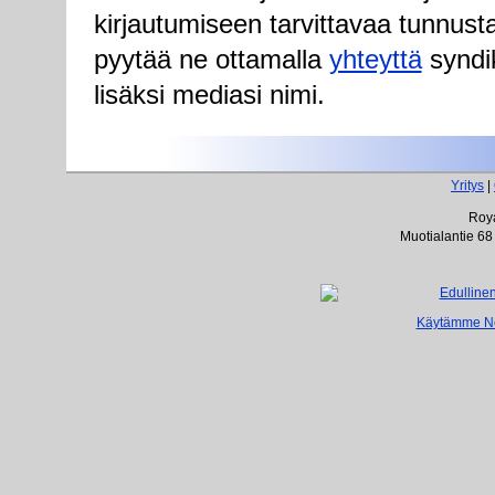
kirjautumiseen tarvittavaa tunnust
pyytää ne ottamalla
yhteyttä
syndik
lisäksi mediasi nimi.
Yritys
|
Roya
Muotialantie 68
Käytämme Net