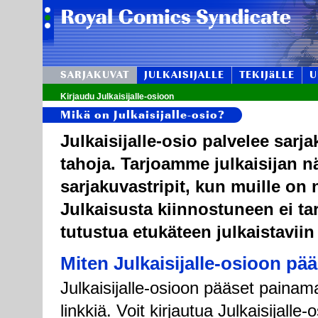
SARJAKUVAT
JULKAISIJALLE
TEKIJäLLE
U
Kirjaudu Julkaisijalle-osioon
Mikä on Julkaisijalle-osio?
Julkaisijalle-osio palvelee sarj
tahoja. Tarjoamme julkaisijan n
sarjakuvastripit, kun muille on n
Julkaisusta kiinnostuneen ei tar
tutustua etukäteen julkaistaviin
Miten Julkaisijalle-osioon pä
Julkaisijalle-osioon pääset painama
linkkiä. Voit kirjautua Julkaisijall