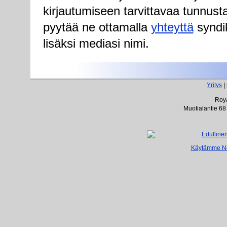
kirjautumiseen tarvittavaa tunnust
pyytää ne ottamalla
yhteyttä
syndik
lisäksi mediasi nimi.
Yritys
|
Roya
Muotialantie 68
Käytämme Net