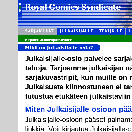
SARJAKUVAT
JULKAISIJALLE
TEKIJäLLE
U
Kirjaudu Julkaisijalle-osioon
Mikä on Julkaisijalle-osio?
Julkaisijalle-osio palvelee sarj
tahoja. Tarjoamme julkaisijan n
sarjakuvastripit, kun muille on n
Julkaisusta kiinnostuneen ei tar
tutustua etukäteen julkaistaviin
Miten Julkaisijalle-osioon pä
Julkaisijalle-osioon pääset painama
linkkiä. Voit kirjautua Julkaisijall