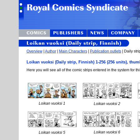
COMICS
PUBLISHERS
NEWS
COMPANY
Loikan vuoksi (Daily strip, Finnish)
Overview
|
Author
|
Main Characters
|
Publication outlets
| Daily stri
Loikan vuoksi (Daily strip, Finnish) 1-256 (256 units), thum
Here you will see all of the comic strips entered in the system for thi
Loikan vuoksi 1
Loikan vuoksi 2
Loikan vuoksi 6
Loikan vuoksi 5