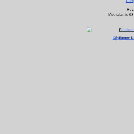
Com
Roya
Muotialantie 68
Käytämme Net