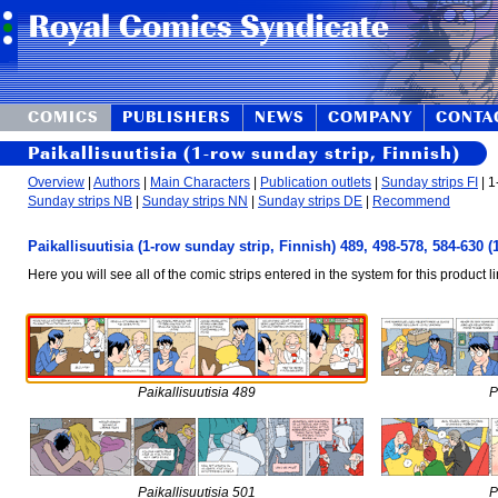
COMICS
PUBLISHERS
NEWS
COMPANY
CONTA
Paikallisuutisia (1-row sunday strip, Finnish)
Overview
|
Authors
|
Main Characters
|
Publication outlets
|
Sunday strips FI
| 1
Sunday strips NB
|
Sunday strips NN
|
Sunday strips DE
|
Recommend
Paikallisuutisia (1-row sunday strip, Finnish) 489, 498-578, 584-630 
Here you will see all of the comic strips entered in the system for this product li
Paikallisuutisia 489
P
Paikallisuutisia 501
P