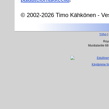
© 2002-2026 Timo Kähkönen - Ves
Yritys
|
Roya
Muotialantie 68
Käytämme Net