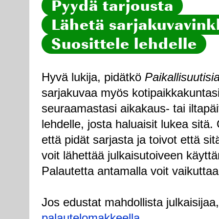
Pyydä tarjousta
Lähetä sarjakuvavinkk
Suosittele lehdelle
Hyvä lukija, pidätkö
Paikallisuutisi
sarjakuvaa myös kotipaikkakuntasi
seuraamastasi aikakaus- tai iltapä
lehdelle, josta haluaisit lukea sitä
että pidät sarjasta ja toivot että sitä
voit lähettää julkaisutoiveen käytt
Palautetta antamalla voit vaikuttaa
Jos edustat mahdollista julkaisijaa
palautelomakkeella
.