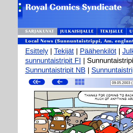
SARJAKUVAT
JULKAISIJALLE
TEKIJäLLE
U
Local News (Sunnuntaistrippi, Am. englant
Esittely
|
Tekijät
|
Päähenkilöt
|
Jul
sunnuntaistripit FI
| Sunnuntaistripi
Sunnuntaistripit NB
|
Sunnuntaistri