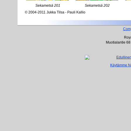
Sekametsä 201
Sekametsä 202
© 2004-2011 Jukka Tilsa - Pauli Kallio
Com
Roya
Muotialantie 68
Käytämme Net