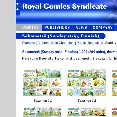
COMICS
PUBLISHERS
NEWS
COMPANY
Sekametsä (Sunday strip, Finnish)
Overview
|
Authors
|
Main Characters
|
Publication outlets
| Sunday s
Sekametsä (Sunday strip, Finnish) 1-204 (204 units), thum
Here you will see all of the comic strips entered in the system for thi
Sekametsä 1
Sekametsä 2