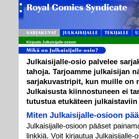
SARJAKUVAT
JULKAISIJALLE
TEKIJäLLE
U
Kirjaudu Julkaisijalle-osioon
Mikä on Julkaisijalle-osio?
Julkaisijalle-osio palvelee sarj
tahoja. Tarjoamme julkaisijan n
sarjakuvastripit, kun muille on n
Julkaisusta kiinnostuneen ei tar
tutustua etukäteen julkaistaviin
Miten Julkaisijalle-osioon pä
Julkaisijalle-osioon pääset painama
linkkiä. Voit kirjautua Julkaisijall