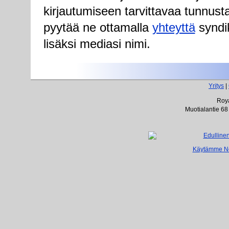
kirjautumiseen tarvittavaa tunnust
pyytää ne ottamalla
yhteyttä
syndik
lisäksi mediasi nimi.
Yritys
|
Roya
Muotialantie 68
Käytämme Net