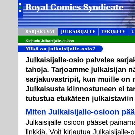
SARJAKUVAT
JULKAISIJALLE
TEKIJäLLE
U
Kirjaudu Julkaisijalle-osioon
Mikä on Julkaisijalle-osio?
Julkaisijalle-osio palvelee sarj
tahoja. Tarjoamme julkaisijan n
sarjakuvastripit, kun muille on n
Julkaisusta kiinnostuneen ei tar
tutustua etukäteen julkaistaviin
Miten Julkaisijalle-osioon pä
Julkaisijalle-osioon pääset painama
linkkiä. Voit kirjautua Julkaisijall