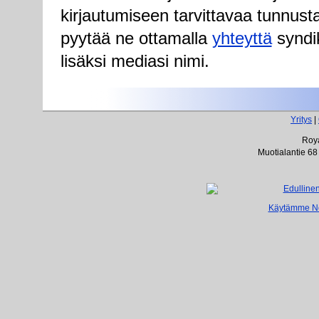
kirjautumiseen tarvittavaa tunnust
pyytää ne ottamalla
yhteyttä
syndik
lisäksi mediasi nimi.
Yritys
|
Roya
Muotialantie 68
Käytämme Net