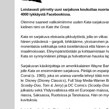
Lois­ta­vas­ti piir­ret­ty uu­si sar­ja­ku­va kou­kut­taa nuo­ria l
4000 tyk­käys­tä Face­boo­kis­sa.
Olem­me saa­neet va­li­koi­miim­me uu­den
Ka­ta
-sar­ja­ku­va
kie­li­nen ni­mi on
Ka­te the Great
.
Ka­ta
on sar­ja­ku­va eloi­sas­ta pik­ku­ty­tös­tä, jol­la on vil­kas 
hä­nen ys­tä­vän­sä – gar­goi­li, lo­hi­käär­me, yk­si­sar­vi­nen ja
mo­nen­lai­sia seik­kai­lu­ja se­kä to­sie­lä­mäs­sä et­tä hä­nen o
maa­il­mois­saan. Eli­nym­pä­ris­tös­tään ja koh­taa­mis­taan haa
Ka­ta on syn­nyn­näi­nen joh­ta­ja ja hul­vat­to­man haus­ka lap­
Sar­ja­ku­van kä­si­kir­joit­ta­ja on ame­rik­ka­lai­nen Way­ne Ba
jol­le
Ka­ta
on en­sim­mäi­nen sar­ja­ku­va. Piir­tä­jä on es­pan­
Cor­ral (s. 1965), jo­ka on uran­sa var­rel­la teh­nyt töi­tä mm. s
le: Dis­ney (Dis­ney Clas­sics), Full Stop Me­dia-War­ner B
Scoo­by-Doo
,
Tom & Jer­ry
) ja DC Co­mics (
Scoo­by-Doo
jul­kais­tu se­kä Yh­dys­val­lois­sa et­tä eri Eu­roo­pan mais­sa
nias­sa, Sak­sas­sa, Ruot­sis­sa ja Tans­kas­sa. Hän on myö
ku­vi­tuk­sia.