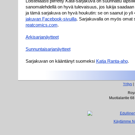
Lois­te­li­aas­ti piir­ret­ty
Ka­ta
-sar­ja­ku­va on suun­nat­tu lap­sil­l
sa­no­ma­leh­del­lä on hy­vä tu­le­vai­suus, jos lu­ki­ja saa­da
ja tä­mä sar­ja­ku­va on hy­vä hou­ku­tin: se on saa­nut jo yl
ja­ku­van Face­book-si­vuil­la
. Sar­ja­ku­val­la on myös omat s
reatco­mics.com
.
Ar­ki­sar­ja­näyt­teet
Sun­nun­tai­sar­ja­näyt­teet
Sar­ja­ku­van on kään­tä­nyt suo­mek­si
Kat­ja Ran­ta-aho
.
Yritys
|
Roya
Muotialantie 68
Käytämme Net