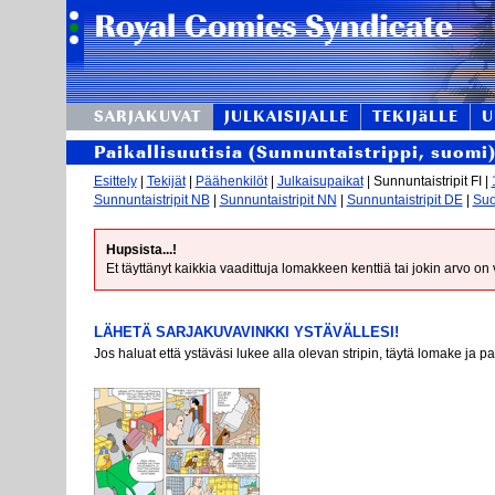
SARJAKUVAT
JULKAISIJALLE
TEKIJäLLE
U
Paikallisuutisia (Sunnuntaistrippi, suomi
Esittely
|
Tekijät
|
Päähenkilöt
|
Julkaisupaikat
| Sunnuntaistripit FI |
Sunnuntaistripit NB
|
Sunnuntaistripit NN
|
Sunnuntaistripit DE
|
Suo
Hupsista...!
Et täyttänyt kaikkia vaadittuja lomakkeen kenttiä tai jokin arvo on
LÄHETÄ SARJAKUVAVINKKI YSTÄVÄLLESI!
Jos haluat että ystäväsi lukee alla olevan stripin, täytä lomake ja p