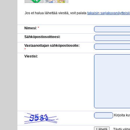
Jos et halua lähettää viestiä, voit palata
takaisin sarjakuvanäytteisi
Nimesi
:
*
Sähköpostiosoitteesi:
Vastaanottajan sähköpostiosoite:
*
Viestisi:
Kirjoita k
Täytä vähi