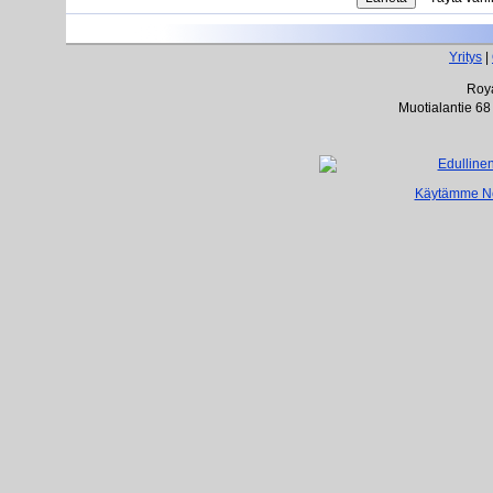
Yritys
|
Roya
Muotialantie 68
Käytämme Net