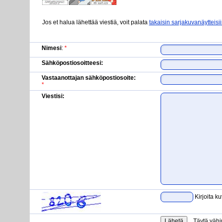
Jos et halua lähettää viestiä, voit palata
takaisin sarjakuvanäytteisi
Nimesi
:
*
Sähköpostiosoitteesi:
Vastaanottajan sähköpostiosoite:
*
Viestisi:
Kirjoita k
Täytä vähi