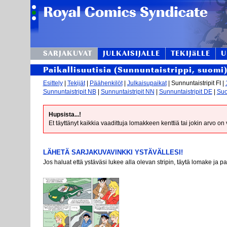
SARJAKUVAT
JULKAISIJALLE
TEKIJäLLE
U
Paikallisuutisia (Sunnuntaistrippi, suomi
Esittely
|
Tekijät
|
Päähenkilöt
|
Julkaisupaikat
| Sunnuntaistripit FI |
Sunnuntaistripit NB
|
Sunnuntaistripit NN
|
Sunnuntaistripit DE
|
Suo
Hupsista...!
Et täyttänyt kaikkia vaadittuja lomakkeen kenttiä tai jokin arvo on
LÄHETÄ SARJAKUVAVINKKI YSTÄVÄLLESI!
Jos haluat että ystäväsi lukee alla olevan stripin, täytä lomake ja p