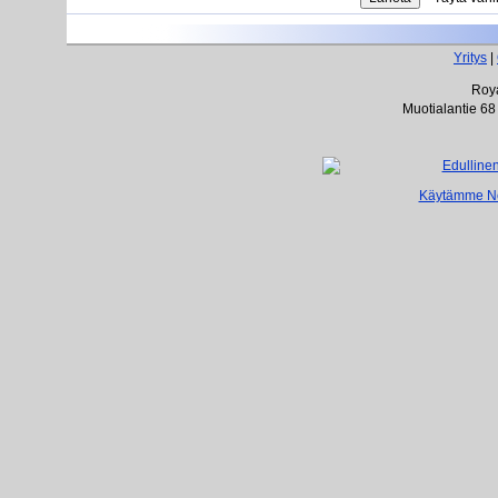
Yritys
|
Roya
Muotialantie 68
Käytämme Net