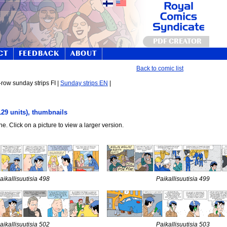
PDF CREATOR
CT
FEEDBACK
ABOUT
Back to comic list
-row sunday strips FI |
Sunday strips EN
|
(129 units), thumbnails
ne. Click on a picture to view a larger version.
aikallisuutisia 498
Paikallisuutisia 499
aikallisuutisia 502
Paikallisuutisia 503