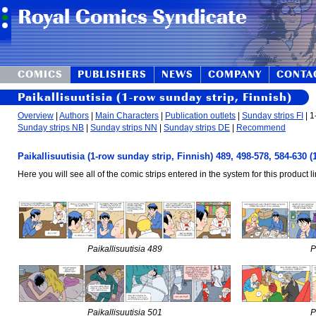
COMICS
PUBLISHERS
NEWS
COMPANY
CONTA
Paikallisuutisia (1-row sunday strip, Finnish)
Overview
|
Authors
|
Main Characters
|
Publication outlets
|
Sunday strips FI
| 1
Sunday strips NB
|
Sunday strips NN
|
Sunday strips DE
|
Recommend
Paikallisuutisia (1-row sunday strip, Finnish) 489, 498-578, 584-630 
Here you will see all of the comic strips entered in the system for this product li
Paikallisuutisia 489
P
Paikallisuutisia 501
P