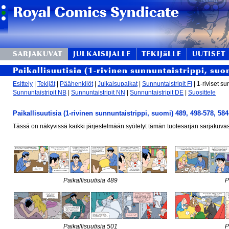
SARJAKUVAT
JULKAISIJALLE
TEKIJäLLE
UUTISET
Paikallisuutisia (1-rivinen sunnuntaistrippi, suo
Esittely
|
Tekijät
|
Päähenkilöt
|
Julkaisupaikat
|
Sunnuntaistripit FI
| 1-riviset su
Sunnuntaistripit NB
|
Sunnuntaistripit NN
|
Sunnuntaistripit DE
|
Suosittele
Paikallisuutisia (1-rivinen sunnuntaistrippi, suomi) 489, 498-578, 584
Tässä on näkyvissä kaikki järjestelmään syötetyt tämän tuotesarjan sarjakuvas
Paikallisuutisia 489
P
Paikallisuutisia 501
P