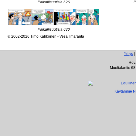
Paikallisuutisia 626
P
Paikallisuutisia 630
© 2002-2026 Timo Kähkönen - Vesa Ilmaranta
Yritys
|
Roya
Muotialantie 68
Käytämme Net