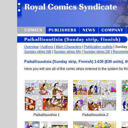
COMICS
PUBLISHERS
NEWS
COMPANY
Paikallisuutisia (Sunday strip, Finnish)
Overview
|
Authors
|
Main Characters
|
Publication outlets
| Sunday s
Sunday strips NB
|
Sunday strips NN
|
Sunday strips DE
|
Recomm
Paikallisuutisia (Sunday strip, Finnish) 1-630 (630 units), 
Here you will see all of the comic strips entered in the system for thi
Paikallisuutisia 1
Paikallisuutisia 2